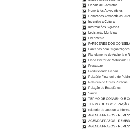
Fiscais de Contratos
Honorários Advocatícios
Honorários Advocatícios 202
Incentivo a Cultura
Informações Sigilosas
Legislação Municipal
Orcamento
PARECERES DOS CONSEL
Parcerias com Organizações 
Planejamento de Auditoria e R
Plano Diretor de Mobilidade 
Prestacao
Produtividade Fiscais
Relatório Financeiro de Publi
Relatório de Obras Públicas
Relação de Estagiários
Saúde
TERMO DE CONVENIO E 
TERMO DE COOPERAÇÃO 
relatorio-de-acesso-a-inform
AGENDA PRAZOS - REMES
AGENDA PRAZOS - REMES
AGENDA PRAZOS - REMES