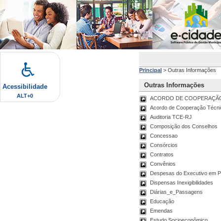
Principal
>
Outras Informações
Outras Informações
Acessibilidade
ALT+0
ACORDO DE COOPERAÇÃO 
Acordo de Cooperação Técni
Auditoria TCE-RJ
Composição dos Conselhos
Concessao
Consórcios
Contratos
Convênios
Despesas do Executivo em 
Dispensas Inexigibilidades
Diárias_e_Passagens
Educação
Emendas
Estudo Socioeconômico